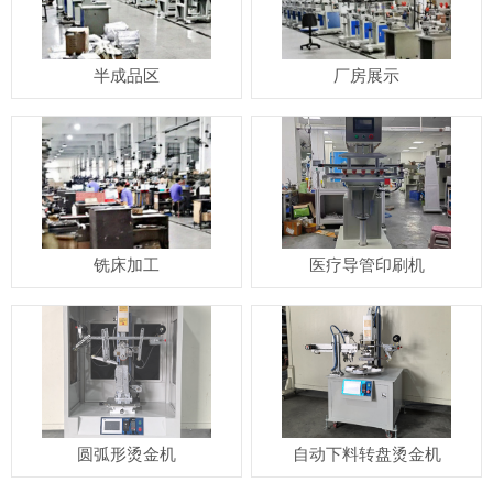
半成品区
厂房展示
铣床加工
医疗导管印刷机
圆弧形烫金机
自动下料转盘烫金机