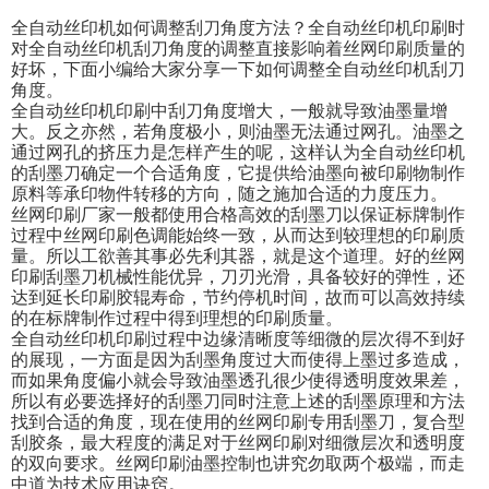
全自动丝印机如何调整刮刀角度方法？全自动丝印机印刷时
对全自动丝印机刮刀角度的调整直接影响着丝网印刷质量的
好坏，下面小编给大家分享一下如何调整全自动丝印机刮刀
角度。
全自动丝印机印刷中刮刀角度增大，一般就导致油墨量增
大。反之亦然，若角度极小，则油墨无法通过网孔。油墨之
通过网孔的挤压力是怎样产生的呢，这样认为全自动丝印机
的刮墨刀确定一个合适角度，它提供给油墨向被印刷物制作
原料等承印物件转移的方向，随之施加合适的力度压力。
丝网印刷厂家一般都使用合格高效的刮墨刀以保证标牌制作
过程中丝网印刷色调能始终一致，从而达到较理想的印刷质
量。所以工欲善其事必先利其器，就是这个道理。好的丝网
印刷刮墨刀机械性能优异，刀刃光滑，具备较好的弹性，还
达到延长印刷胶辊寿命，节约停机时间，故而可以高效持续
的在标牌制作过程中得到理想的印刷质量。
全自动丝印机印刷过程中边缘清晰度等细微的层次得不到好
的展现，一方面是因为刮墨角度过大而使得上墨过多造成，
而如果角度偏小就会导致油墨透孔很少使得透明度效果差，
所以有必要选择好的刮墨刀同时注意上述的刮墨原理和方法
找到合适的角度，现在使用的丝网印刷专用刮墨刀，复合型
刮胶条，最大程度的满足对于丝网印刷对细微层次和透明度
的双向要求。丝网印刷油墨控制也讲究勿取两个极端，而走
中道为技术应用诀窍。