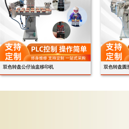
双色转盘公仔油盅移印机
双色转盘圆