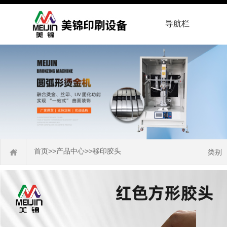
导航栏
首页
>>
产品中心
>>
移印胶头
类别
热转印机
烫金机
丝印机
移印机
移印胶头